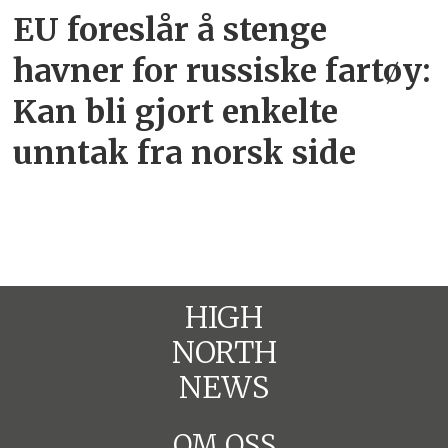
EU foreslår å stenge
havner for russiske fartøy:
Kan bli gjort enkelte
unntak fra norsk side
HIGH
NORTH
NEWS
OM OSS