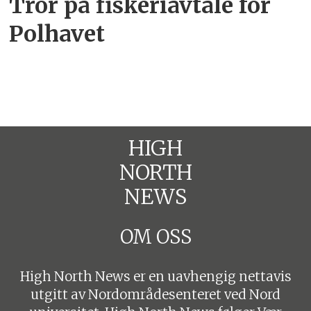
Tror på fiskeriavtale for
Polhavet
HIGH
NORTH
NEWS
OM OSS
High North News er en uavhengig nettavis
utgitt av Nordområdesenteret ved Nord