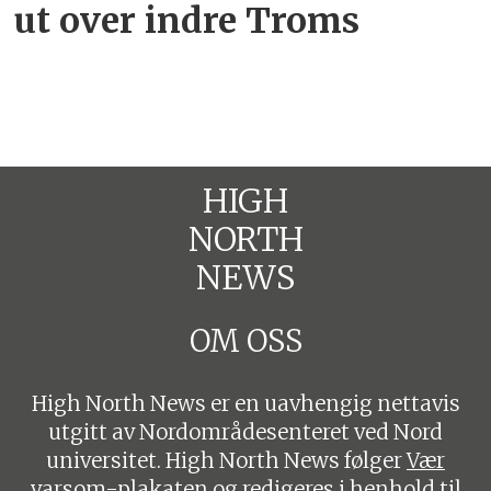
ut over indre Troms
HIGH
NORTH
NEWS
OM OSS
High North News er en uavhengig nettavis
utgitt av Nordområdesenteret ved Nord
universitet. High North News følger
Vær
varsom-plakaten
og redigeres i henhold til