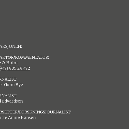
AKSJONEN:
AKTØR/KOMMENTATOR:
 O. Holm
(+47) 905 29 472
RNALIST:
de-Gunn Bye
RNALIST:
i Edvardsen
RSETTER/FORSKNINGSJOURNALIST:
itte Annie Hansen