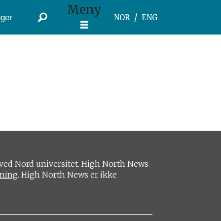
Meny
ger
NOR
ENG
ved Nord universitet. High North News
ening
. High North News er ikke