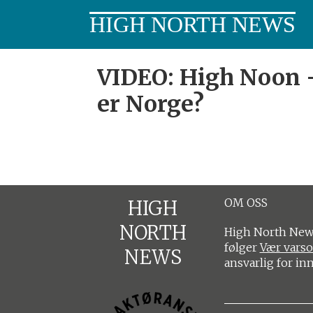
HIGH NORTH NEWS
VIDEO: High Noon -
Tag:
er Norge?
evgenij
goman
OM OSS
HIGH
NORTH
High North News
følger
Vær vars
NEWS
ansvarlig for in