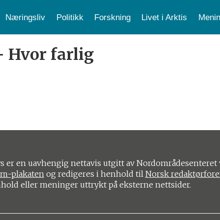
Næringsliv
Politikk
Forskning
Livet i Arktis
Menin
 Hvor farlig
 er en uavhengig nettavis utgitt av Nordområdesenteret 
om-plakaten
og redigeres i henhold til
Norsk redaktørfor
nhold eller meninger uttrykt på eksterne nettsider.