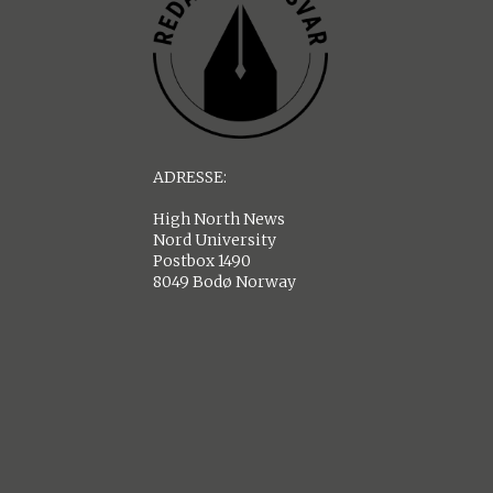
ADRESSE:
High North News
Nord University
Postbox 1490
8049 Bodø Norway