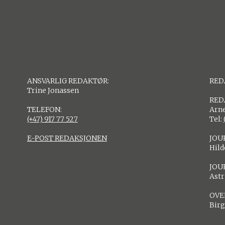
ANSVARLIG REDAKTØR:
RED
Trine Jonassen
RED
TELEFON:
Arne
(+47) 917 77 527
Tel:
E-POST REDAKSJONEN
JOU
Hil
JOU
Astr
OVE
Birg