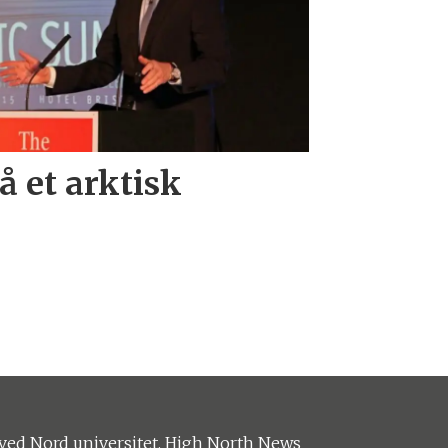
å et arktisk
ved Nord universitet. High North News