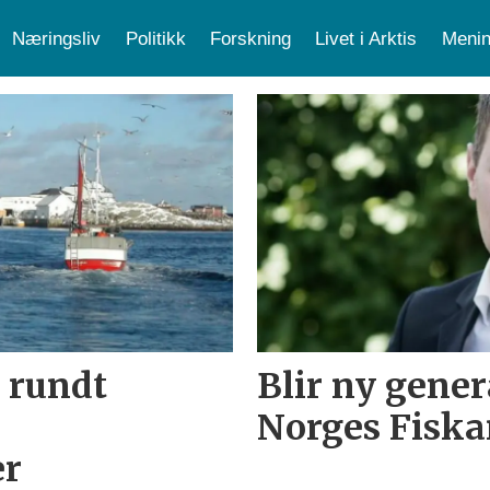
Næringsliv
Politikk
Forskning
Livet i Arktis
Menin
t rundt
Blir ny gener
Norges Fiska
er