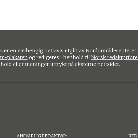
 er en uavhengig nettavis utgitt av Nordområdesenteret 
om-plakaten
og redigeres i henhold til
Norsk redaktørfor
nhold eller meninger uttrykt på eksterne nettsider.
ANSVARLIG REDAKTØR:
RED