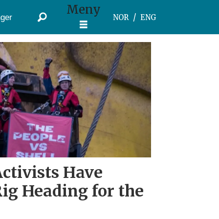
Meny
ger
NOR
ENG
ctivists Have
ig Heading for the