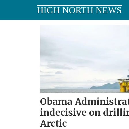
HIGH NORTH NEWS
Tag:
chukchi
sea
Obama Administra
indecisive on drilli
Arctic