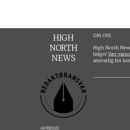
OM OSS
HIGH
NORTH
High North News
følger
Vær vars
NEWS
ansvarlig for in
ADRESSE: