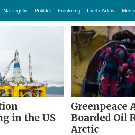
Næringsliv
Politikk
Forskning
Livet i Arktis
Menin
tion
Greenpeace A
ng in the US
Boarded Oil R
Arctic