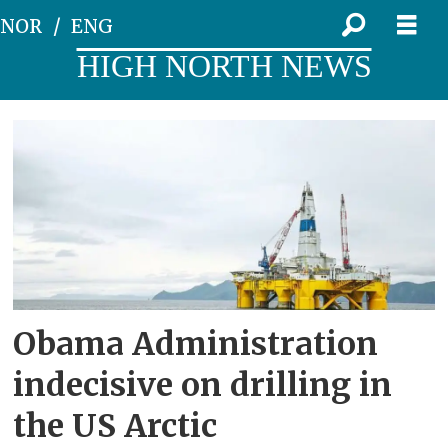
NOR
ENG
HIGH NORTH NEWS
Tag:
canadian
prime
minister
justin
Obama Administration
trudeau
indecisive on drilling in
the US Arctic