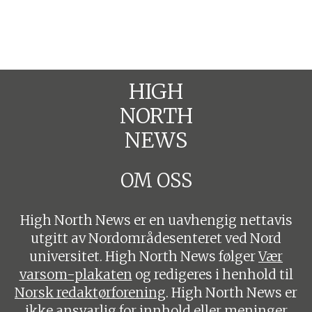
HIGH
NORTH
NEWS
OM OSS
High North News er en uavhengig nettavis
utgitt av Nordområdesenteret ved Nord
universitet. High North News følger
Vær
varsom-plakaten
og redigeres i henhold til
Norsk redaktørforening
. High North News er
ikke ansvarlig for innhold eller meninger