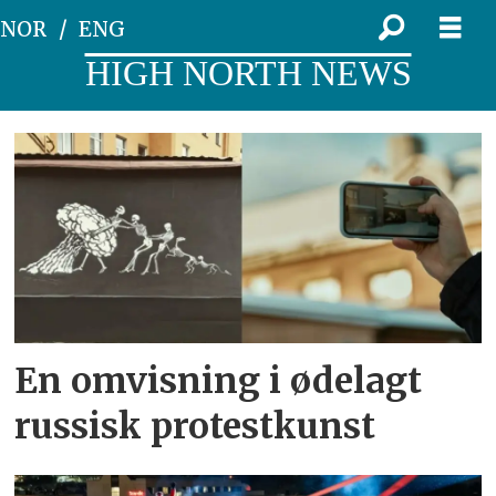
NOR
ENG
HIGH NORTH NEWS
Tag:
barents
spektakel
En omvisning i ødelagt
russisk protestkunst