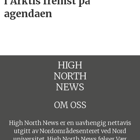
i Arktis fremst på
agendaen
HIGH
NORTH
NEWS
OM OSS
High North News er en uavhengig nettavis
utgitt av Nordområdesenteret ved Nord
universitet. High North News følger
Vær