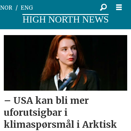
NOR
ENG
HIGH NORTH NEWS
Tag:
bærekraftig
økonomisk
utvikling
– USA kan bli mer
uforutsigbar i
klimaspørsmål i Arktisk