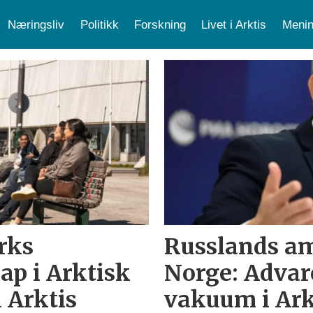
Næringsliv
Politikk
Forskning
Livet i Arktis
Menin
rks
Russlands am
p i Arktisk
Norge: Advar
i Arktis
vakuum i Ark