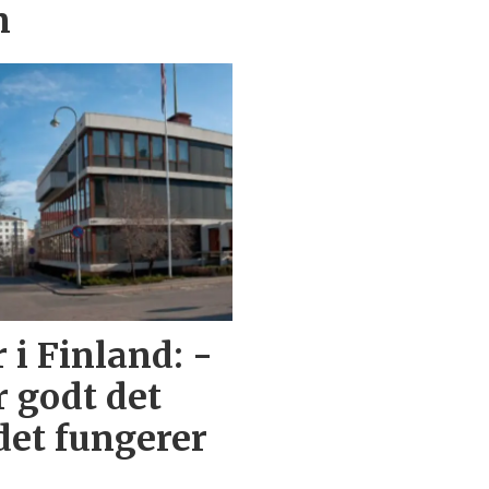
n
i Finland: -
r godt det
det fungerer