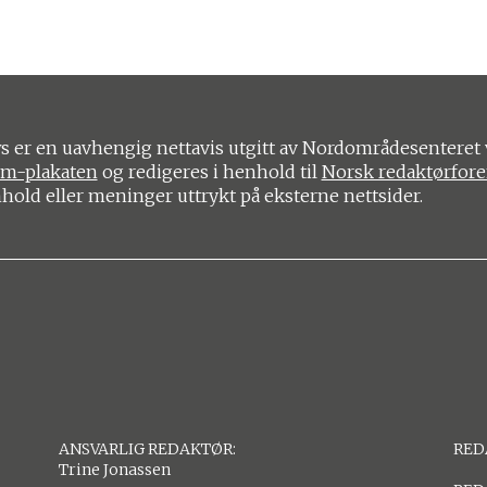
 er en uavhengig nettavis utgitt av Nordområdesenteret 
om-plakaten
og redigeres i henhold til
Norsk redaktørfor
nhold eller meninger uttrykt på eksterne nettsider.
ANSVARLIG REDAKTØR:
RED
Trine Jonassen