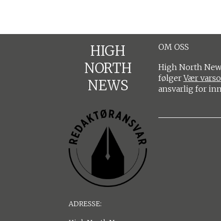
OM OSS
HIGH
NORTH
High North News
følger
Vær vars
NEWS
ansvarlig for in
ADRESSE: