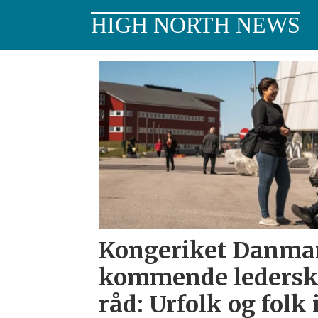
HIGH NORTH NEWS
Tag:
arktiske
stater
Kongeriket Danma
kommende lederska
råd: Urfolk og folk 