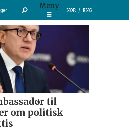
Meny
ger
NOR
ENG
bassadør til
er om politisk
tis