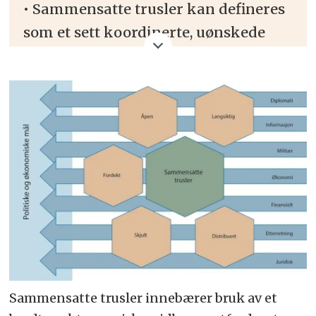
• Sammensatte trusler kan defineres
som et sett koordinerte, uønskede
handlinger fra fremmede stater eller
ikke-statlige aktører under terskelen
for direkte væpnet konflikt.
• Trusselaktøren kan kombinere
diplomatiske, informasjonsmessige,
militære, økonomiske og finansielle,
etterretningsmessige og juridiske
virkemidler.
• Virkemiddelbruken er gjerne bredt
sammensatt og langsiktig. Metodene
Sammensatte trusler innebærer bruk av et