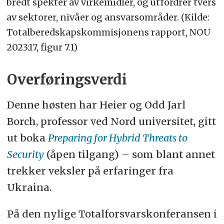
er både åpne, fordekte og skjulte.
bredt spekter av virkemidler, og utfordrer tvers
av sektorer, nivåer og ansvarsområder. (Kilde:
• Overordnet er hensikten å skape
Totalberedskapskommisjonens rapport, NOU
splid og destabilisering for å oppnå
2023:17, figur 7.1)
politisk eller økonomisk vinning.
Overføringsverdi
• Eksempler på sammensatte trusler
er påvirkningsoperasjoner og
Denne høsten har Heier og Odd Jarl
desinformasjon, digitale angrep,
Borch, professor ved Nord universitet, gitt
statlig styrt migrasjon, oppkjøp av
ut boka
Preparing for Hybrid Threats to
teknologibedrifter og kritisk
Security
(åpen tilgang) – som blant annet
infrastruktur, etterretning og
trekker veksler på erfaringer fra
sabotasje.
Ukraina.
På den nylige Totalforsvarskonferansen i