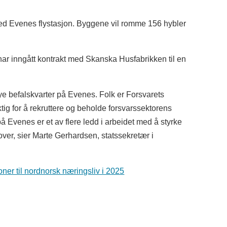
ved Evenes flystasjon. Byggene vil romme 156 hybler
g har inngått kontrakt med Skanska Husfabrikken til en
nye befalskvarter på Evenes. Folk er Forsvarets
ktig for å rekruttere og beholde forsvarssektorens
på Evenes er et av flere ledd i arbeidet med å styrke
ver, sier Marte Gerhardsen, statssekretær i
roner til nordnorsk næringsliv i 2025