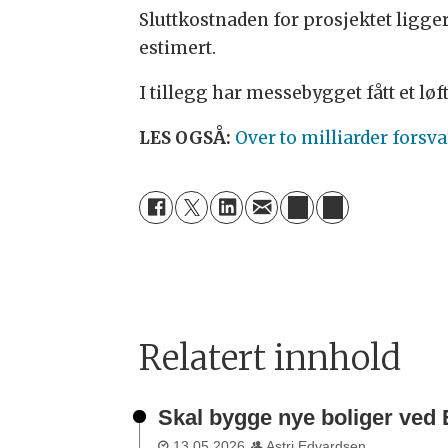
Sluttkostnaden for prosjektet ligger
estimert.
I tillegg har messebygget fått et lø
LES OGSÅ:
Over to milliarder forsv
Relatert innhold
Skal bygge nye boliger ved 
13.05.2026
Astri Edvardsen