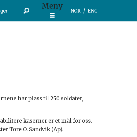
Meny
ger
NOR
ENG
r
nene har plass til 250 soldater,
abilitere kaserner er et mål for oss.
er Tore O. Sandvik (Ap).