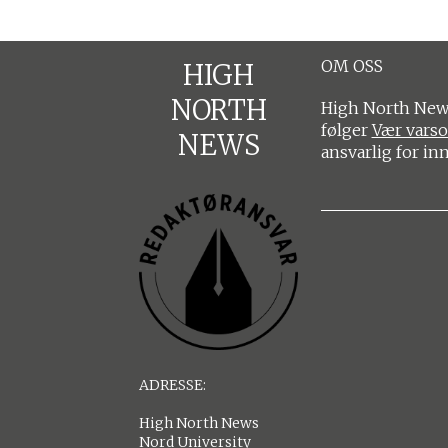
OM OSS
HIGH
NORTH
High North News
følger
Vær vars
NEWS
ansvarlig for in
ADRESSE:
High North News
Nord University