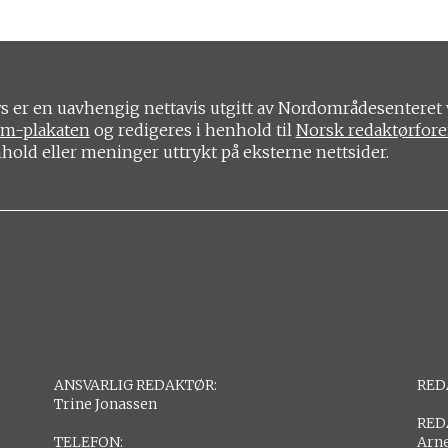
 er en uavhengig nettavis utgitt av Nordområdesenteret 
om-plakaten
og redigeres i henhold til
Norsk redaktørfor
nhold eller meninger uttrykt på eksterne nettsider.
ANSVARLIG REDAKTØR:
RED
Trine Jonassen
RED
TELEFON:
Arne