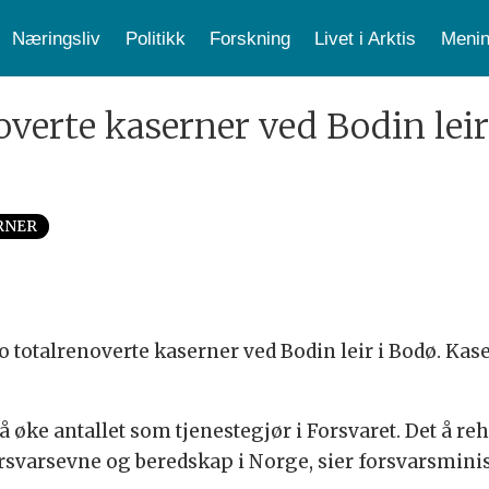
Næringsliv
Politikk
Forskning
Livet i Arktis
Menin
overte kaserner ved Bodin lei
RNER
totalrenoverte kaserner ved Bodin leir i Bodø. Kaser
 å øke antallet som tjenestegjør i Forsvaret. Det å reh
rsvarsevne og beredskap i Norge, sier forsvarsminist